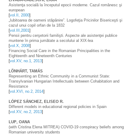
Asistenţa socială la începutul epocii moderne. Cazul românesc şi 
european 
[
vol.II, 2000
]
„Iubitoarea de oameni stăpânire”. Logofeţia Pricinilor Bisericeşti şi 
cazul unui copil orfan de la 1832 
[
vol.III,2001
]
Pensii pentru cerşetorii familişti. Aspecte ale asistenţei publice 
muntene în prima jumătate a secolului al XIX-lea 
[
vol.X, 2008
]
Financing Social Care in the Romanian Principalities in the 
Eighteenth and Nineteenth Centuries
[
vol.XV, no.1, 2013
]
LÖNHÁRT,
TAMÁS
Representing an Ethnic Community in a Communist State: 
Transylvanian Hungarian Intellectuals between Cohabitation and 
Resistance
[
vol.XVI, no.2, 2014
]
LÓPEZ SÁNCHEZ, ELISEO R. 
Different models in educational regional policies in Spain 
[
vol.XV, no.2, 2013
]
LUP
, 
OANA
(with Cristina Elena MITREA) COVID-19 conspiracy beliefs among 
Romanian university students