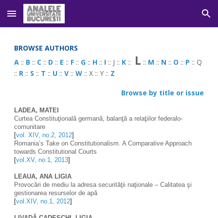
Skip to main content
Skip to navigation
BROWSE AUTHORS
L
A
 :: 
B
 :: 
C
 :: 
D
 :: 
E
 :: 
F
 :: 
G
 :: 
H
 :: 
I
 :: J :: 
K
 ::  
 :: 
M
 :: 
N
 :: 
O
 :: 
P
 :: Q 
:: 
R
 :: 
S
 :: 
T
 :: 
U
 :: 
V
 :: 
W
 :: X :: Y :: 
Z
Browse by title or issue
LADEA, MATEI 
Curtea Constituţională germană, balanţă a relaţiilor federalo-
comunitare
[
vol. XIV, no.2, 2012
] 
Romania’s Take on Constitutionalism. A Comparative Approach 
towards Constitutional Courts 
[
vol.XV, no.1, 2013
]
LEAUA, ANA LIGIA 
Provocări de mediu la adresa securităţii naţionale – Calitatea şi 
gestionarea resurselor de apă 
[
vol.XIV, no.1, 2012
]
LIVADĂ-CADESCHI, LIGIA 