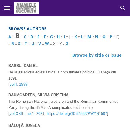
Skip to main content
Skip to navigation
BROWSE AUTHORS
B
A
 :: 
 :: 
C
 :: 
D
 :: 
E
 :: 
F
 :: 
G
 :: 
H
 :: 
I
 :: J :: 
K
 :: 
L
 :: 
M
 :: 
N
 :: 
O
 :: 
P
 :: Q 
:: 
R
 :: 
S
 :: 
T
 :: 
U
 :: 
V
 :: 
W
 :: X :: Y :: 
Z
Browse by title or issue
BARBU, DANIEL 
De la jurisdicţia ecleziastică la comunitatea politică. O speţă din 
1391 
[
vol.I, 1999
]
BAUMGARTEN, SILVIA
 CRISTINA
The Romanian National Television and the Romanian Communist 
Party during the 1970s: A complicated relationship
[
vol.XXIII, no.1, 2021
, 
https://doi.org/10.54885/PWYN1507
]
BĂLUŢĂ, IONELA 