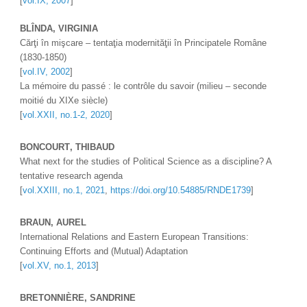
[
vol.IX, 2007
]
BLÎNDA, VIRGINIA 
Cărţi în mişcare – tentaţia modernităţii în Principatele Române 
(1830-1850) 
[
vol.IV, 2002
]
La mémoire du passé : le contrôle du savoir (milieu – seconde 
moitié du XIXe siècle)
[
vol.XXII, no.1-2, 2020
]
BONCOURT
, 
THIBAUD
What next for the studies of Political Science as a discipline? A 
tentative research agenda
[
vol.XXIII, no.1, 2021
, 
https://doi.org/10.54885/RNDE1739
]
BRAUN, AUREL 
International Relations and Eastern European Transitions: 
Continuing Efforts and (Mutual) Adaptation 
[
vol.XV, no.1, 2013
]
BRETONNIÈRE, SANDRINE 