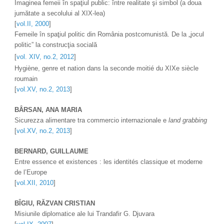
Imaginea femeii în spaţiul public: între realitate şi simbol (a doua 
jumătate a secolului al XIX-lea) 
[
vol.II, 2000
]
Femeile în spaţiul politic din România postcomunistă. De la „jocul 
politic” la construcţia socială  
[
vol. XIV, no.2, 2012
]
Hygiène, genre et nation dans la seconde moitié du XIXe siècle 
roumain 
[
vol.XV, no.2, 2013
]
BÂRSAN, ANA MARIA
Sicurezza alimentare tra commercio internazionale e 
land grabbing 
[
vol.XV, no.2, 2013
]
BERNARD, GUILLAUME 
Entre essence et existences : les identités classique et moderne 
de l’Europe
[
vol.XII, 2010
]
BÎGIU, RĂZVAN CRISTIAN 
Misiunile diplomatice ale lui Trandafir G. Djuvara