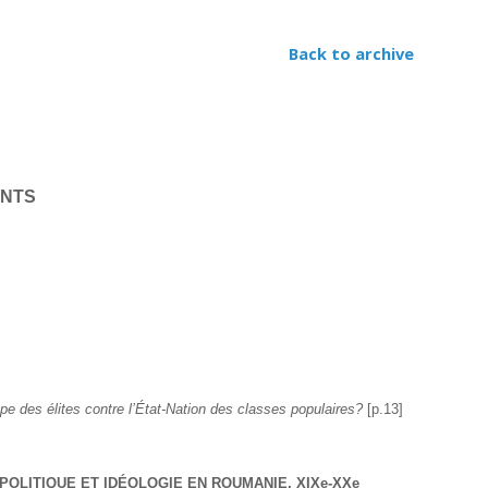
ion
Back to archive
NTS
e des élites contre l’État-Nation des classes populaires? 
[p.13]
POLITIQUE ET IDÉOLOGIE EN ROUMANIE, XIXe-XXe 