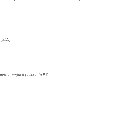
 
[p.35] 
să a acţiunii politice 
[p.51]