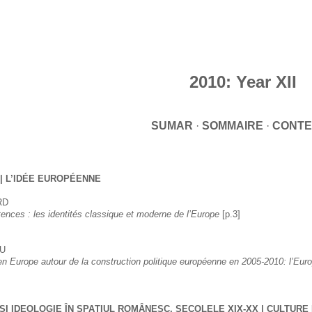
ip to main content
Skip to navigat
2010: Year XII
SUMAR
 · 
SOMMAIRE 
· 
CONTE
| L’IDÉE EUROPÉENNE
RD
ences : les identités classique et moderne de l’Europe 
[p.3]
AU
n Europe autour de la construction politique européenne en 2005-2010: l’Europ
ŞI IDEOLOGIE ÎN SPAŢIUL ROMÂNESC, SECOLELE XIX-XX | CULTURE 