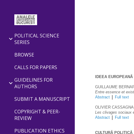
Sk
POLITICAL SCIENCE
SERIES
BROWSE
CALLS FOR PAPERS
IDEEA EUROPEANĂ 
GUIDELINES FOR
AUTHORS
GUILLAUME BERNA
Entre essence et exist
 | 
Abstract
Full text
SUBMIT A MANUSCRIPT
OLIVIER CASSAGN
COPYRIGHT & PEER-
Les clivages sociaux e
 | 
REVIEW
Abstract
Full text
PUBLICATION ETHICS
CULTURĂ POLITICĂ 