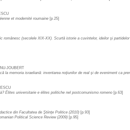
ESCU
opéenne et modernité roumaine 
[p.25]
c românesc (secolele XIX-XX). Scurtă istorie a cuvintelor, ideilor şi partidelor
ANU-JOUBERT
ă la memoria israeliană: inventarea noţiunilor de real şi de eveniment ca premi
RESCU
tà? Élites universitarie e élites politiche nel postcomunismo romeno 
[p.63] 
dactice din Facultatea de Ştiinţe Politice (2010) 
[p.93]
Romanian Political Science Review (2009)
 [p.95]