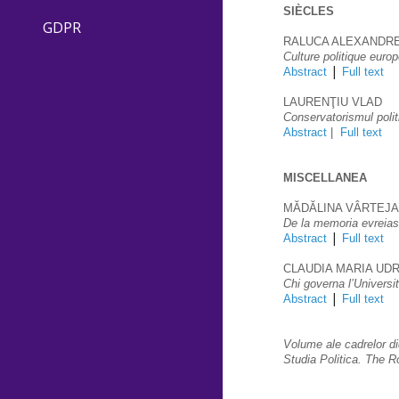
SIÈCLES
GDPR
RALUCA ALEXANDR
Culture politique eur
 | 
Abstract
Full text
LAURENŢIU VLAD
Conservatorismul politi
Abstract
 |
Full text
MISCELLANEA
MĂDĂLINA VÂRTEJ
De la memoria evreiasc
 | 
Abstract
Full text
CLAUDIA MARIA UD
Chi governa l’Universi
 | 
Abstract
Full text
Volume ale cadrelor di
Studia Politica. The 