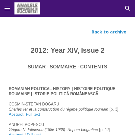
Skip to main content
Skip to navigation
Back to archive
2012: Year XIV, Issue 2
SUMAR
 · 
SOMMAIRE 
· 
CONTENTS
ROMANIAN POLITICAL HISTORY | HISTOIRE POLITIQUE 
ROUMAINE | ISTORIE POLITICĂ ROMÂNEASCĂ 
COSMIN-ŞTEFAN DOGARU
Charles Ier et la construction du régime politique roumain 
[p. 3]
Abstract
Full text
ANDREI POPESCU
Grigore N. Filipescu (1886-1938). Repere biografice 
[p. 17]
Abstract
 | 
Full text