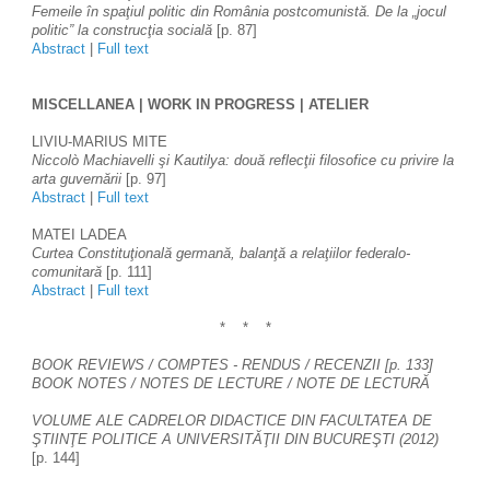
Femeile în spaţiul politic din România postcomunistă. De la „jocul 
politic” la construcţia socială 
[p. 87]
Abstract
 | 
Full text
MISCELLANEA | WORK IN PROGRESS | ATELIER
LIVIU-MARIUS MITE
Niccolò Machiavelli şi Kautilya: două reflecţii filosofice cu privire la 
arta guvernării 
[p. 97]
Abstract
 | 
Full text
MATEI LADEA 
Curtea Constituţională germană, balanţă a relaţiilor federalo-
comunitară 
[p. 111]
Abstract
 | 
Full text
*    *    *
BOOK REVIEWS / COMPTES - RENDUS / RECENZII [p. 133]
BOOK NOTES / NOTES DE LECTURE / NOTE DE LECTURĂ
VOLUME ALE CADRELOR DIDACTICE DIN FACULTATEA DE 
ŞTIINŢE POLITICE A UNIVERSITĂŢII DIN BUCUREŞTI (2012) 
[p. 144]