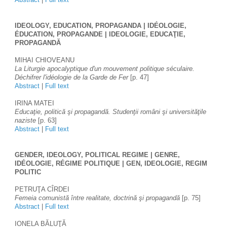
IDEOLOGY, EDUCATION, PROPAGANDA | IDÉOLOGIE, 
ÉDUCATION, PROPAGANDE | IDEOLOGIE, EDUCAŢIE, 
PROPAGANDĂ 
MIHAI CHIOVEANU
La Liturgie apocalyptique d'un mouvement politique séculaire. 
Déchifrer l'idéologie de la Garde de Fer 
[p. 47]
Abstract
 | 
Full text
IRINA MATEI
Educaţie, politică şi propagandă. Studenţii români şi universităţile 
naziste 
[p. 63]
Abstract
 | 
Full text
GENDER, IDEOLOGY, POLITICAL REGIME | GENRE, 
IDÉOLOGIE, RÉGIME POLITIQUE | GEN, IDEOLOGIE, REGIM 
POLITIC 
PETRUŢA CÎRDEI 
Femeia comunistă între realitate, doctrină şi propagandă 
[p. 75]
Abstract
 | 
Full text
IONELA BĂLUŢĂ